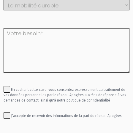
recharge, ou le
programme Objectif Employeur Pro-Vélo
à nos experts qui vous orienteront vers les formations
(OEPV) par exemple qui propose un soutien financier
les plus adaptées à vos besoins.
pour la mise en place d’équipements et services pro-
vélo.
N’hésitez pas à faire appel à nos experts pour obtenir
les financements appropriés à vos projets.
En cochant cette case, vous consentez expressement au traitement de
vos données personnelles par le réseau Apogées aux fins de réponse à vos
demandes de contact, ainsi qu'à notre
politique de confidentialité
J'accepte de recevoir des informations de la part du réseau Apogées